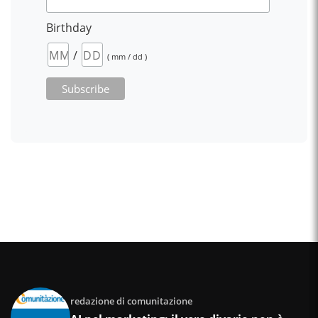
Birthday
/
( mm / dd )
redazione di comunitazione