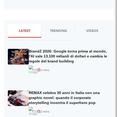
LATEST
TRENDING
VIDEOS
BrandZ 2026: Google torna prima al mondo,
l'AI vale 13.100 miliardi di dollari e cambia le
regole del brand building
339
2 mins
REMAX celebra 30 anni in Italia con una
graphic novel: quando il corporate
storytelling incontra il superhero pop
330
2 mins