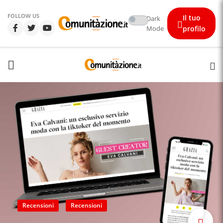
FOLLOW US
Il tuo
Dark
Mode
profilo
Recensioni
Recensioni