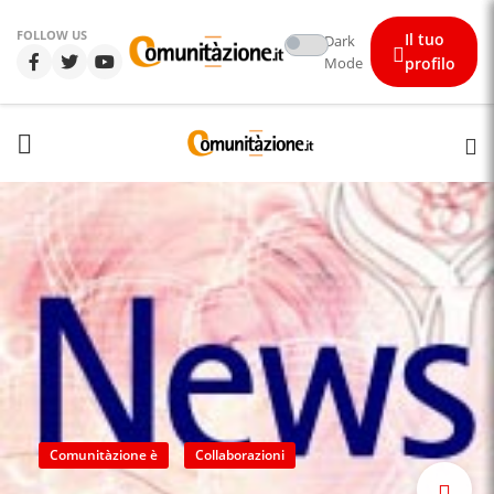
FOLLOW US
Il tuo
Dark
Mode
profilo
Comunitàzione è
Collaborazioni