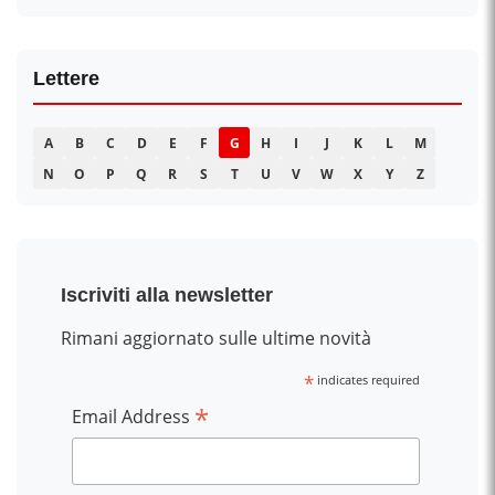
Lettere
A
B
C
D
E
F
G
H
I
J
K
L
M
N
O
P
Q
R
S
T
U
V
W
X
Y
Z
Iscriviti alla newsletter
Rimani aggiornato sulle ultime novità
*
indicates required
*
Email Address