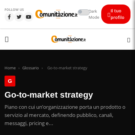
FOLLOW US
Il tuo
Dark
Mode
profilo
Home
›
Glossario
›
Go-to-market strategy
G
Go-to-market strategy
Piano con cui un’organizzazione porta un prodotto o
servizio al mercato, definendo pubblico, canali,
messaggi, pricing e...