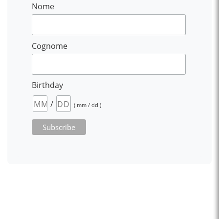
Nome
Cognome
Birthday
/
( mm / dd )