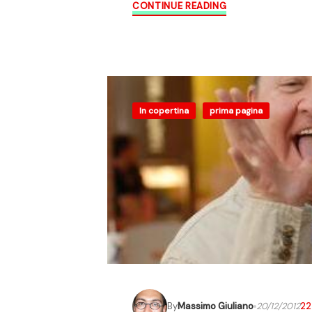
CONTINUE READING
In copertina
prima pagina
By
Massimo Giuliano
20/12/2012
22