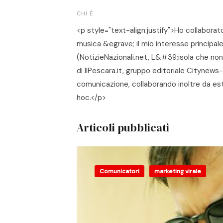
CHI È
<p style="text-align:justify">Ho collaborat
musica &egrave; il mio interesse principale:
(NotizieNazionali.net, L&#39;isola che n
di IlPescara.it, gruppo editoriale Citynew
comunicazione, collaborando inoltre da est
hoc.</p>
Articoli pubblicati
Comunicatori
marketing virale