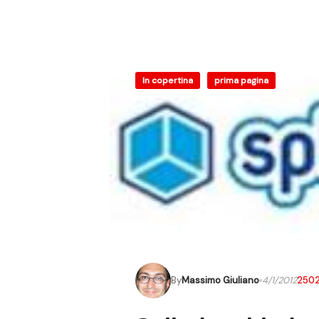
In copertina
prima pagina
By
Massimo Giuliano
4/1/2012
250