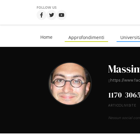
FOLLOW US
Home
Approfondimenti
Universit
Massim
https://www.f
1170
306
ARTICOLI
VISITE
Nessun social con