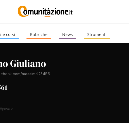
à e corsi
Rubriche
News
Strumenti
o Giuliano
acebook.com/massimo123456
561
figurato