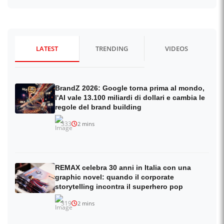
LATEST
TRENDING
VIDEOS
BrandZ 2026: Google torna prima al mondo,
l'AI vale 13.100 miliardi di dollari e cambia le
regole del brand building
333
2 mins
REMAX celebra 30 anni in Italia con una
graphic novel: quando il corporate
storytelling incontra il superhero pop
319
2 mins