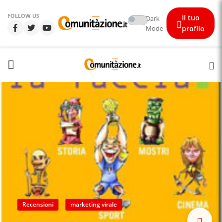
FOLLOW US
Il tuo
Dark
Mode
profilo
Recensioni
marketing virale